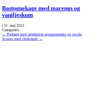
Skip
Bastognekage med marengs og
to
vaniljeskum
the
content
|
31. maj 2022
Categories:
Indlægsnavigation
←
Pastaret med sprødstegt serranoskinke og rucola
Scones med chokolade
→