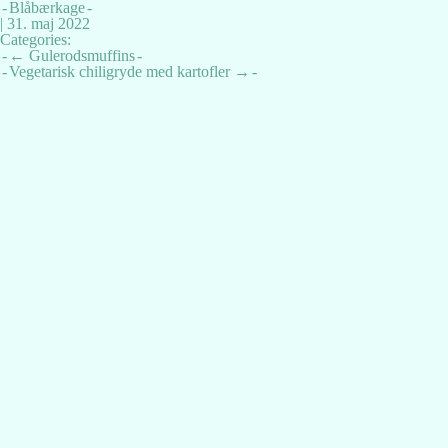
Blåbærkage
|
31. maj 2022
Categories:
Indlægsnavigation
←
Gulerodsmuffins
Vegetarisk chiligryde med kartofler
→