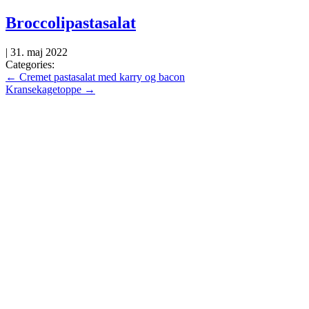
Skip
Broccolipastasalat
to
the
|
31. maj 2022
content
Categories:
Indlægsnavigation
←
Cremet pastasalat med karry og bacon
Kransekagetoppe
→