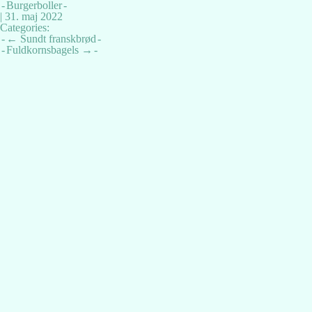
Burgerboller
|
31. maj 2022
Categories:
Indlægsnavigation
←
Sundt franskbrød
Fuldkornsbagels
→