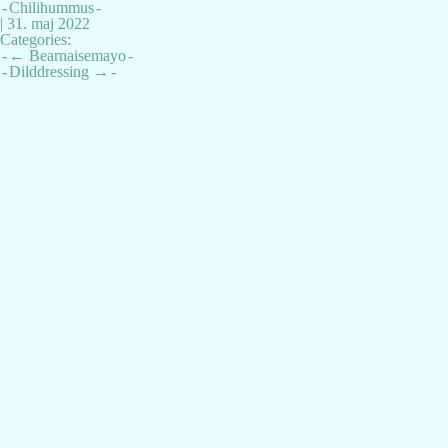
Chilihummus
|
31. maj 2022
Categories:
Indlægsnavigation
←
Bearnaisemayo
Dilddressing
→