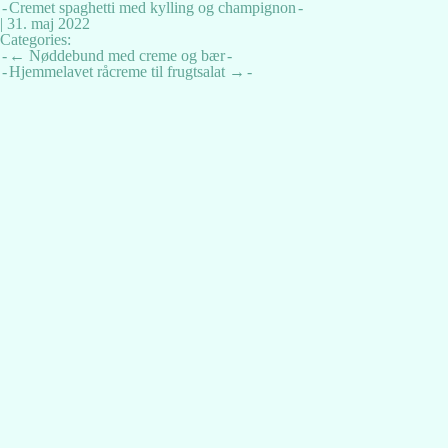
Cremet spaghetti med kylling og champignon
|
31. maj 2022
Categories:
Indlægsnavigation
←
Nøddebund med creme og bær
Hjemmelavet råcreme til frugtsalat
→