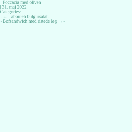
Foccacia med oliven
|
31. maj 2022
Categories:
Indlægsnavigation
←
Tabouleh bulgursalat
Bøfsandwich med ristede løg
→