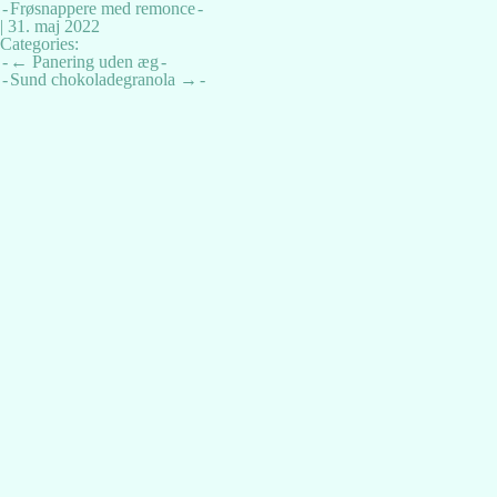
Frøsnappere med remonce
|
31. maj 2022
Categories:
Indlægsnavigation
←
Panering uden æg
Sund chokoladegranola
→