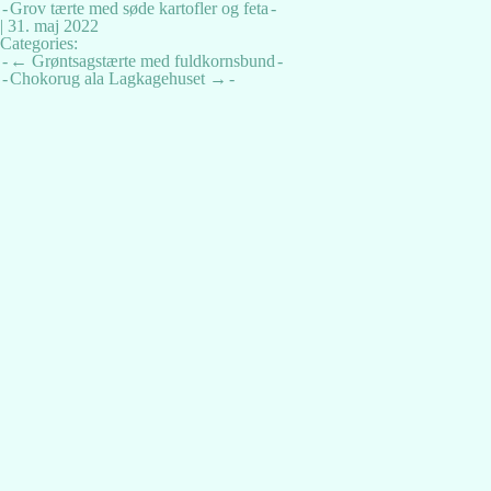
Grov tærte med søde kartofler og feta
|
31. maj 2022
Categories:
Indlægsnavigation
←
Grøntsagstærte med fuldkornsbund
Chokorug ala Lagkagehuset
→