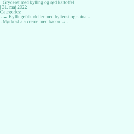
Gryderet med kylling og sød kartoffel
|
31. maj 2022
Categories:
Indlægsnavigation
←
Kyllingefrikadeller med hytteost og spinat
Mørbrad ala creme med bacon
→