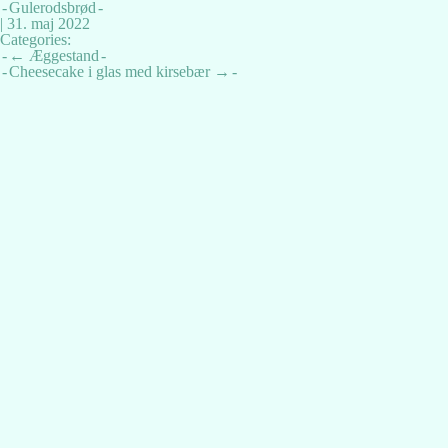
Gulerodsbrød
|
31. maj 2022
Categories:
Indlægsnavigation
←
Æggestand
Cheesecake i glas med kirsebær
→