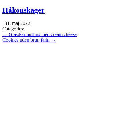
Skip
Håkonskager
to
the
|
31. maj 2022
content
Categories:
Indlægsnavigation
←
Græskarmuffins med cream cheese
Cookies uden brun farin
→