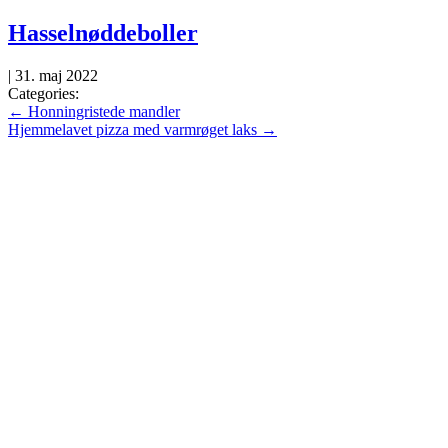
Skip
Hasselnøddeboller
to
the
|
31. maj 2022
content
Categories:
Indlægsnavigation
←
Honningristede mandler
Hjemmelavet pizza med varmrøget laks
→