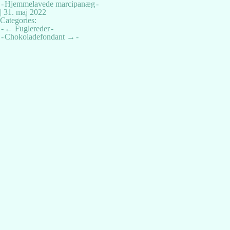
Hjemmelavede marcipanæg
|
31. maj 2022
Categories:
Indlægsnavigation
←
Fuglereder
Chokoladefondant
→