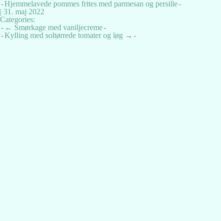
Hjemmelavede pommes frites med parmesan og persille
|
31. maj 2022
Categories:
Indlægsnavigation
←
Smørkage med vaniljecreme
Kylling med soltørrede tomater og løg
→