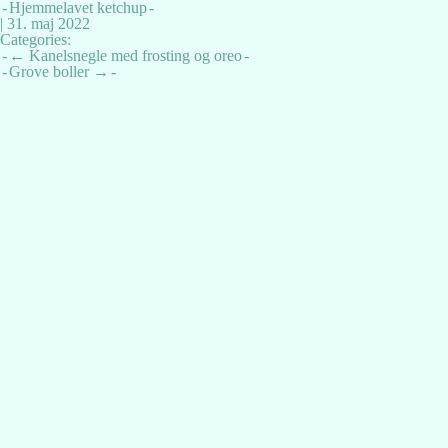
Hjemmelavet ketchup
|
31. maj 2022
Categories:
Indlægsnavigation
←
Kanelsnegle med frosting og oreo
Grove boller
→