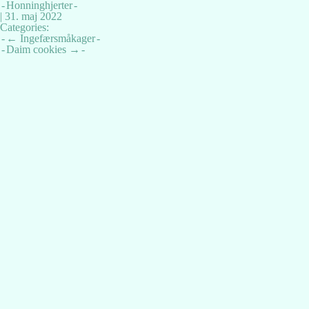
Honninghjerter
|
31. maj 2022
Categories:
Indlægsnavigation
←
Ingefærsmåkager
Daim cookies
→