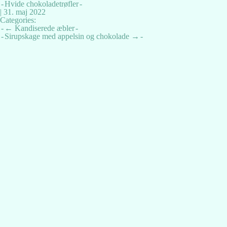
Hvide chokoladetrøfler
|
31. maj 2022
Categories:
Indlægsnavigation
←
Kandiserede æbler
Sirupskage med appelsin og chokolade
→