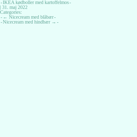
IKEA kødboller med kartoffelmos
|
31. maj 2022
Categories:
Indlægsnavigation
←
Nicecream med blåbær
Nicecream med hindbær
→