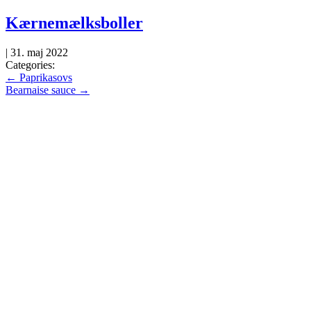
Skip
Kærnemælksboller
to
the
|
31. maj 2022
content
Categories:
Indlægsnavigation
←
Paprikasovs
Bearnaise sauce
→