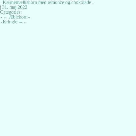
Kærnemælkshorn med remonce og chokolade
|
31. maj 2022
Categories:
Indlægsnavigation
←
Æblehorn
Kringle
→