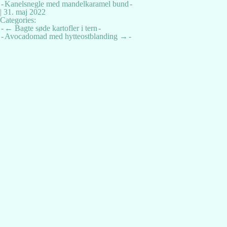
Kanelsnegle med mandelkaramel bund
|
31. maj 2022
Categories:
Indlægsnavigation
←
Bagte søde kartofler i tern
Avocadomad med hytteostblanding
→