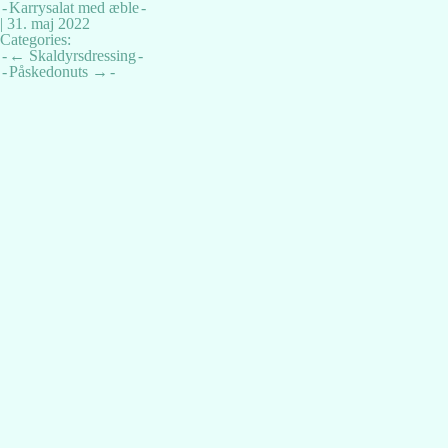
Karrysalat med æble
|
31. maj 2022
Categories:
Indlægsnavigation
←
Skaldyrsdressing
Påskedonuts
→