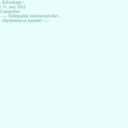
Kiksekage
|
31. maj 2022
Categories:
Indlægsnavigation
←
Skildpadde-fastelavnsboller
Hjemmelavet karamel
→