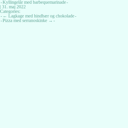
Kyllingelår med barbequemarinade
|
31. maj 2022
Categories:
Indlægsnavigation
←
Lagkage med hindbær og chokolade
Pizza med serranoskinke
→