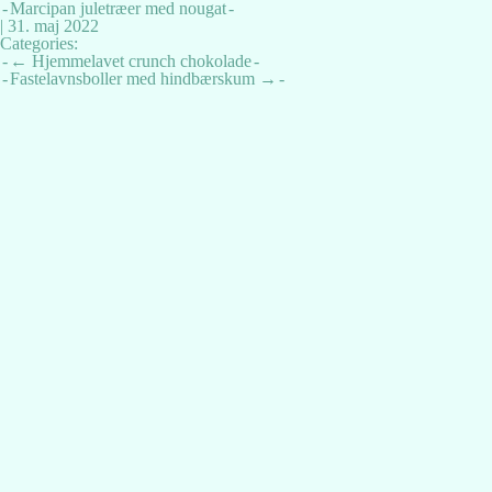
Marcipan juletræer med nougat
|
31. maj 2022
Categories:
Indlægsnavigation
←
Hjemmelavet crunch chokolade
Fastelavnsboller med hindbærskum
→