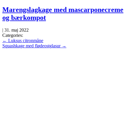
Skip
Marengslagkage med mascarponecreme
to
og bærkompot
the
content
|
31. maj 2022
Categories:
Indlægsnavigation
←
Luksus citronmåne
Squashkage med flødeostglasur
→