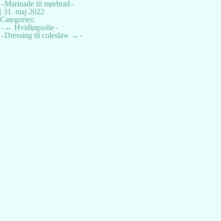
Marinade til mørbrad
|
31. maj 2022
Categories:
Indlægsnavigation
←
Hvidløgsolie
Dressing til coleslaw
→