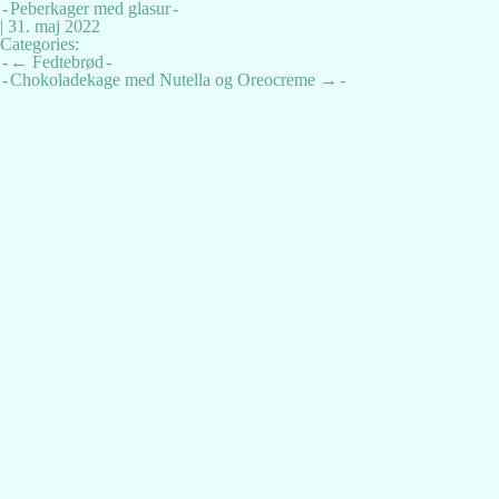
Peberkager med glasur
|
31. maj 2022
Categories:
Indlægsnavigation
←
Fedtebrød
Chokoladekage med Nutella og Oreocreme
→