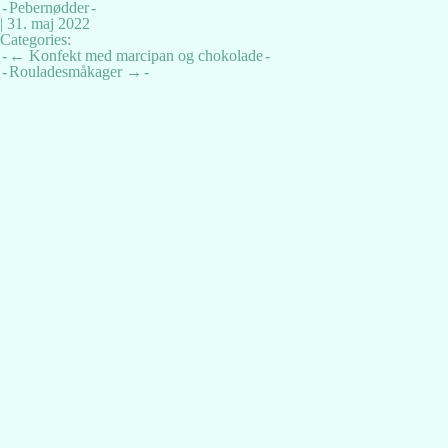
Pebernødder
|
31. maj 2022
Categories:
Indlægsnavigation
←
Konfekt med marcipan og chokolade
Rouladesmåkager
→