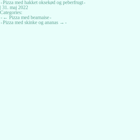
Pizza med hakket oksekød og peberfrugt
|
31. maj 2022
Categories:
Indlægsnavigation
←
Pizza med bearnaise
Pizza med skinke og ananas
→