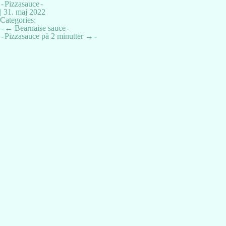
Pizzasauce
|
31. maj 2022
Categories:
Indlægsnavigation
←
Bearnaise sauce
Pizzasauce på 2 minutter
→