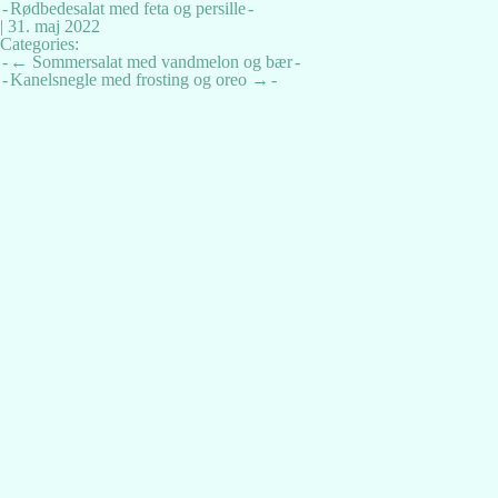
Rødbedesalat med feta og persille
|
31. maj 2022
Categories:
Indlægsnavigation
←
Sommersalat med vandmelon og bær
Kanelsnegle med frosting og oreo
→