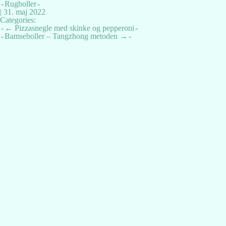
Rugboller
|
31. maj 2022
Categories:
Indlægsnavigation
←
Pizzasnegle med skinke og pepperoni
Bamseboller – Tangzhong metoden
→