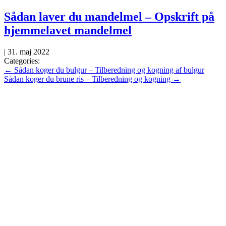
Skip
Sådan laver du mandelmel – Opskrift på
to
hjemmelavet mandelmel
the
content
|
31. maj 2022
Categories:
Indlægsnavigation
←
Sådan koger du bulgur – Tilberedning og kogning af bulgur
Sådan koger du brune ris – Tilberedning og kogning
→