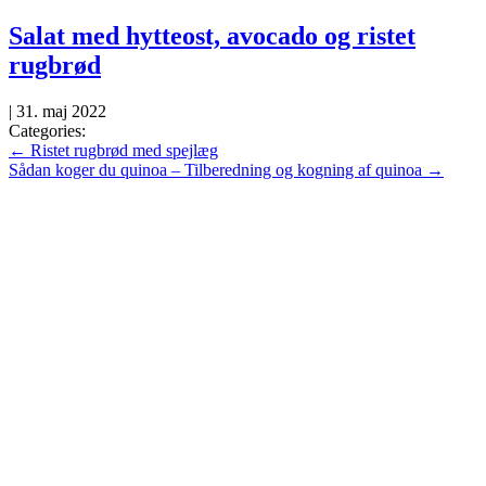
Skip
Salat med hytteost, avocado og ristet
to
rugbrød
the
content
|
31. maj 2022
Categories:
Indlægsnavigation
←
Ristet rugbrød med spejlæg
Sådan koger du quinoa – Tilberedning og kogning af quinoa
→