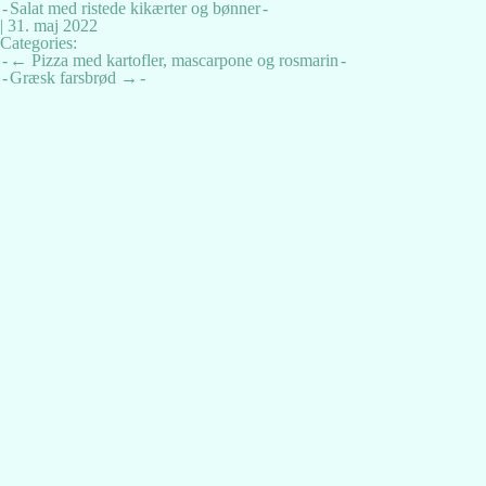
Salat med ristede kikærter og bønner
|
31. maj 2022
Categories:
Indlægsnavigation
←
Pizza med kartofler, mascarpone og rosmarin
Græsk farsbrød
→