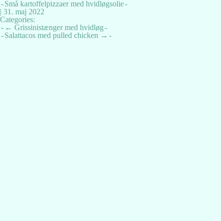
Små kartoffelpizzaer med hvidløgsolie
|
31. maj 2022
Categories:
Indlægsnavigation
←
Grissinistænger med hvidløg
Salattacos med pulled chicken
→