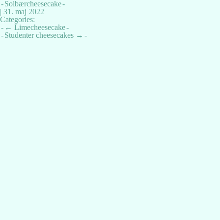
Solbærcheesecake
|
31. maj 2022
Categories:
Indlægsnavigation
←
Limecheesecake
Studenter cheesecakes
→