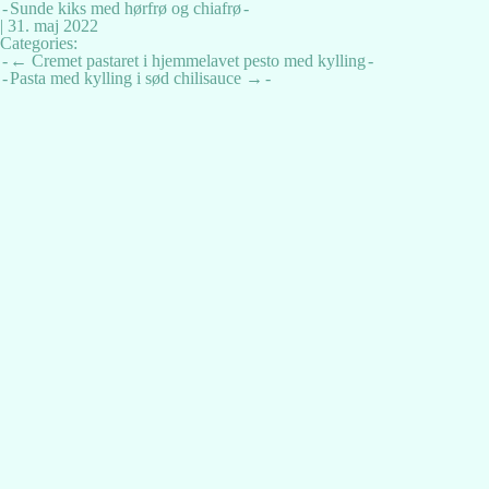
Sunde kiks med hørfrø og chiafrø
|
31. maj 2022
Categories:
Indlægsnavigation
←
Cremet pastaret i hjemmelavet pesto med kylling
Pasta med kylling i sød chilisauce
→