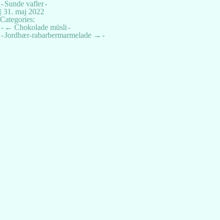
Sunde vafler
|
31. maj 2022
Categories:
Indlægsnavigation
←
Chokolade müsli
Jordbær-rabarbermarmelade
→