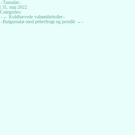
Tunsalat
|
31. maj 2022
Categories:
Indlægsnavigation
←
Koldhævede valnøddeboller
Bulgursalat med peberfrugt og persille
→