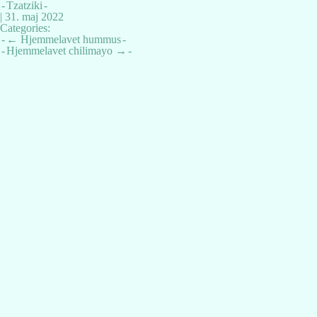
Tzatziki
|
31. maj 2022
Categories:
Indlægsnavigation
←
Hjemmelavet hummus
Hjemmelavet chilimayo
→