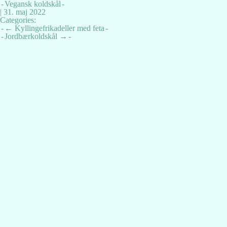
Vegansk koldskål
|
31. maj 2022
Categories:
Indlægsnavigation
←
Kyllingefrikadeller med feta
Jordbærkoldskål
→