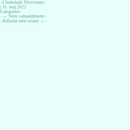
Chokolade Nicecream
|
31. maj 2022
Categories:
Indlægsnavigation
←
Nem valnøddetærte
Kålsalat med sesam
→