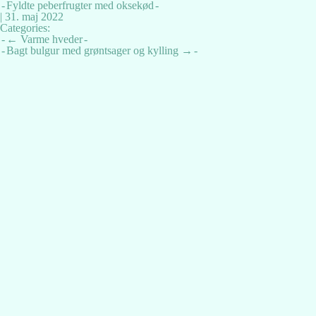
Fyldte peberfrugter med oksekød
|
31. maj 2022
Categories:
Indlægsnavigation
←
Varme hveder
Bagt bulgur med grøntsager og kylling
→