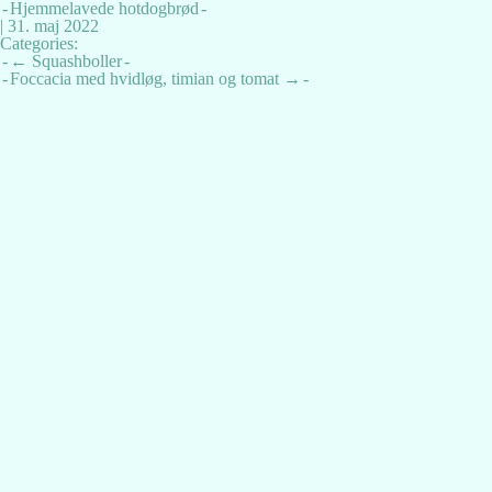
Hjemmelavede hotdogbrød
|
31. maj 2022
Categories:
Indlægsnavigation
←
Squashboller
Foccacia med hvidløg, timian og tomat
→