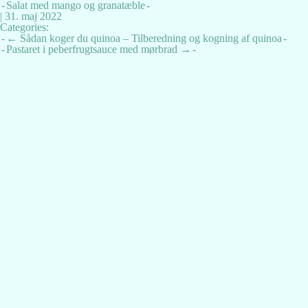
Salat med mango og granatæble
|
31. maj 2022
Categories:
Indlægsnavigation
←
Sådan koger du quinoa – Tilberedning og kogning af quinoa
Pastaret i peberfrugtsauce med mørbrad
→